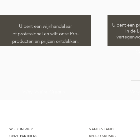
U bent een p
U bent een wijnhandelaar
in de L
of
professional en wilt onze Pro-
vertegenwo
producten en prijzen ontdekken.
Co
Why We're Great >
Why
VINALOIRE
WIE ZIJN WE ?
NANTES LAND
ONZE PARTNERS
ANJOU SAUMUR