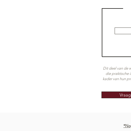
Dit deel van de 
die praktische 
kader van hun pro
Vraag
*No